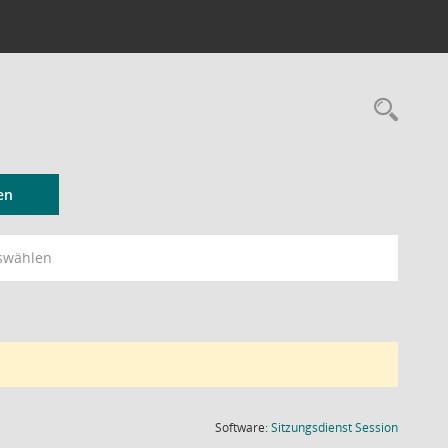
Rec
en
swählen
(Wird in
Software:
Sitzungsdienst
Session