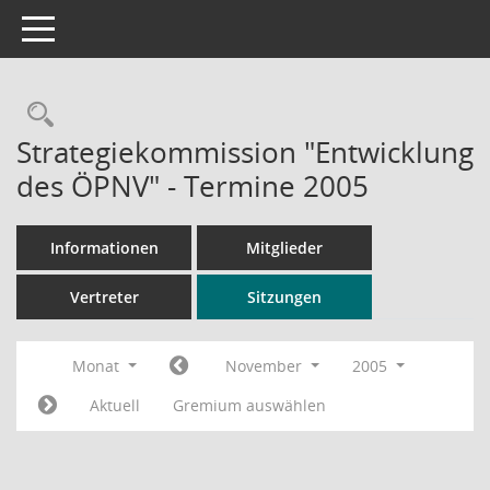
Toggle navigation
Rechercheauswahl
Strategiekommission "Entwicklung
des ÖPNV" - Termine 2005
Informationen
Mitglieder
Vertreter
Sitzungen
Monat
November
2005
Aktuell
Gremium auswählen