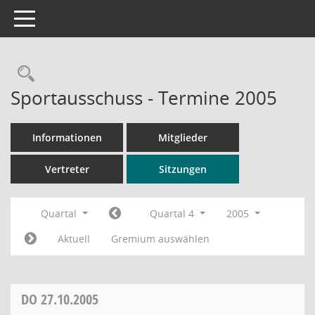
Toggle navigation
Rechercheauswahl
Sportausschuss - Termine 2005
Informationen
Mitglieder
Vertreter
Sitzungen
Quartal
Quartal 4
2005
Aktuell
Gremium auswählen
DO
27.10.2005