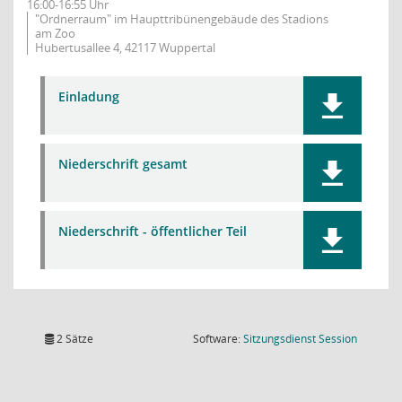
16:00-16:55 Uhr
"Ordnerraum" im Haupttribünengebäude des Stadions
am Zoo
Hubertusallee 4, 42117 Wuppertal
Einladung
Niederschrift gesamt
Niederschrift - öffentlicher Teil
(Wird in
2 Sätze
Software:
Sitzungsdienst
Session