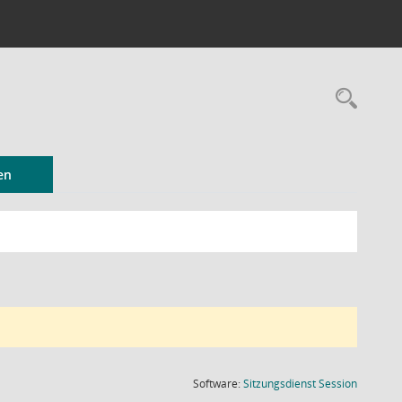
Rec
en
(Wird in
Software:
Sitzungsdienst
Session