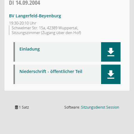
DI
14.09.2004
BV Langerfeld-Beyenburg
19:30-20:10 Uhr
Schwelmer Str. 15a, 42389 Wuppertal,
Sitzungszimmer (Zugang über den Hof)
Einladung
Niederschrift - öffentlicher Teil
(Wird in
1 Satz
Software:
Sitzungsdienst
Session