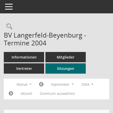
Toggle navigation
Rechercheauswahl
BV Langerfeld-Beyenburg -
Termine 2004
Informationen
Mitglieder
Vertreter
Sitzungen
Monat
September
2004
Aktuell
Gremium auswählen