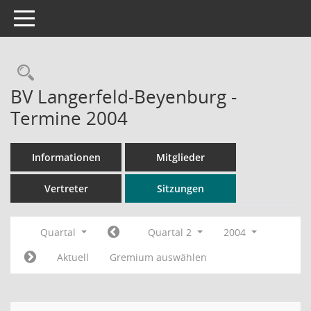
Toggle navigation
Rechercheauswahl
BV Langerfeld-Beyenburg -
Termine 2004
Informationen
Mitglieder
Vertreter
Sitzungen
Quartal
Quartal 2
2004
Aktuell
Gremium auswählen