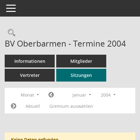
Toggle navigation
Rechercheauswahl
BV Oberbarmen - Termine 2004
Informationen
Mitglieder
Vertreter
Sitzungen
Monat
Januar
2004
Aktuell
Gremium auswählen
Keine Daten gefunden.