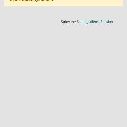
(Wird in
Software:
Sitzungsdienst
Session