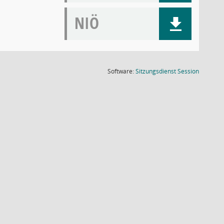
NIÖ
(Wird in
Software:
Sitzungsdienst
Session