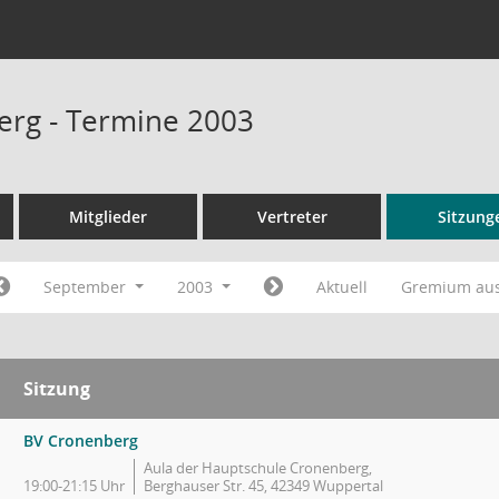
rg - Termine 2003
Mitglieder
Vertreter
Sitzung
September
2003
Aktuell
Gremium au
Sitzung
BV Cronenberg
Aula der Hauptschule Cronenberg,
19:00-21:15 Uhr
Berghauser Str. 45, 42349 Wuppertal