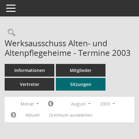
Toggle navigation
Rechercheauswahl
Werksausschuss Alten- und
Altenpflegeheime - Termine 2003
Informationen
Mitglieder
Vertreter
Sitzungen
Monat
August
2003
Aktuell
Gremium auswählen