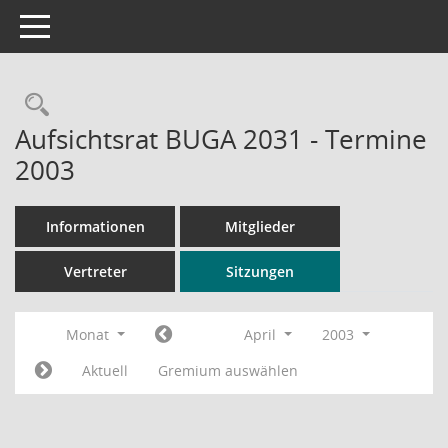
Toggle navigation
Rechercheauswahl
Aufsichtsrat BUGA 2031 - Termine
2003
Informationen
Mitglieder
Vertreter
Sitzungen
Monat
April
2003
Aktuell
Gremium auswählen