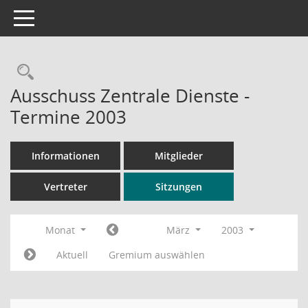
Toggle navigation
Rechercheauswahl
Ausschuss Zentrale Dienste -
Termine 2003
Informationen
Mitglieder
Vertreter
Sitzungen
Monat
März
2003
Aktuell
Gremium auswählen