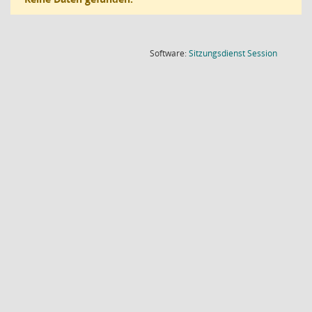
(Wird in
Software:
Sitzungsdienst
Session