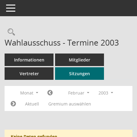
Toggle navigation
Rechercheauswahl
Wahlausschuss - Termine 2003
Informationen
Mitglieder
Vertreter
Sitzungen
Monat
Februar
2003
Aktuell
Gremium auswählen
Keine Daten gefunden.