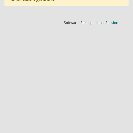
(Wird in
Software:
Sitzungsdienst
Session