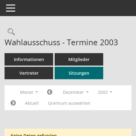
Toggle navigation
Rechercheauswahl
Wahlausschuss - Termine 2003
Informationen
Mitglieder
Vertreter
Sitzungen
Monat
Dezember
2003
Aktuell
Gremium auswählen
Keine Daten gefunden.