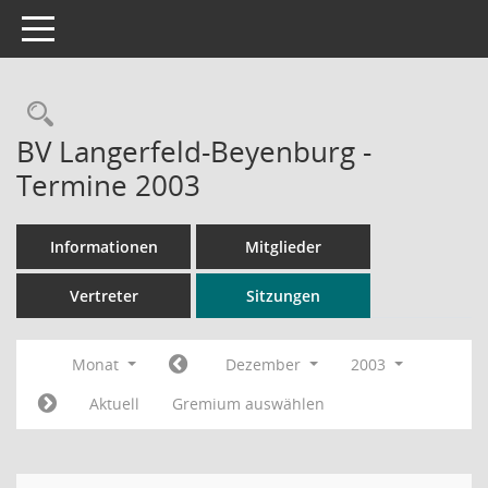
Toggle navigation
Rechercheauswahl
BV Langerfeld-Beyenburg -
Termine 2003
Informationen
Mitglieder
Vertreter
Sitzungen
Monat
Dezember
2003
Aktuell
Gremium auswählen