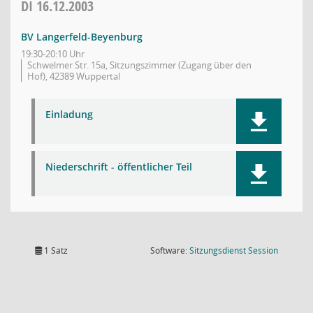
DI
16.12.2003
BV Langerfeld-Beyenburg
19:30-20:10 Uhr
Schwelmer Str. 15a, Sitzungszimmer (Zugang über den
Hof), 42389 Wuppertal
Einladung
Niederschrift - öffentlicher Teil
(Wird in
1 Satz
Software:
Sitzungsdienst
Session