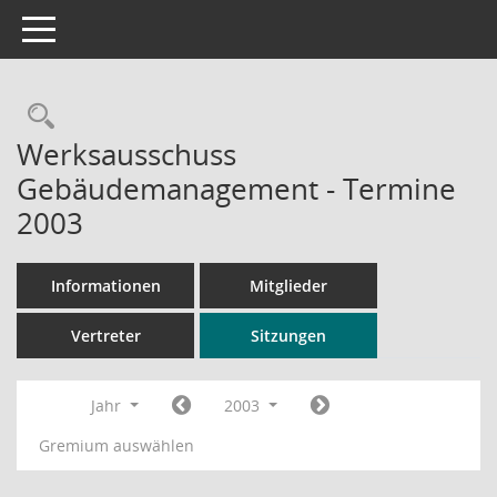
Toggle navigation
Rechercheauswahl
Werksausschuss
Gebäudemanagement - Termine
2003
Informationen
Mitglieder
Vertreter
Sitzungen
Jahr
2003
Gremium auswählen