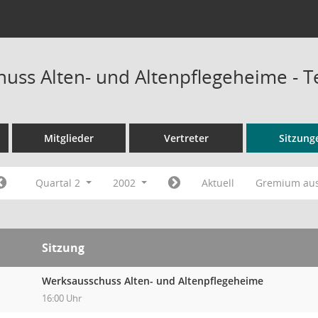
uss Alten- und Altenpflegeheime - 
Mitglieder
Vertreter
Sitzung
Quartal 2
2002
Aktuell
Gremium au
Sitzung
Werksausschuss Alten- und Altenpflegeheime
16:00 Uhr