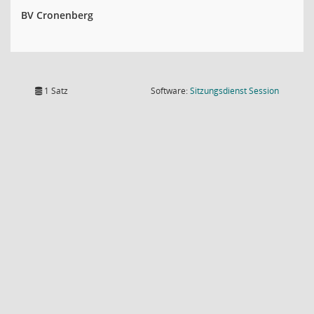
BV Cronenberg
(Wird in
1 Satz
Software:
Sitzungsdienst
Session