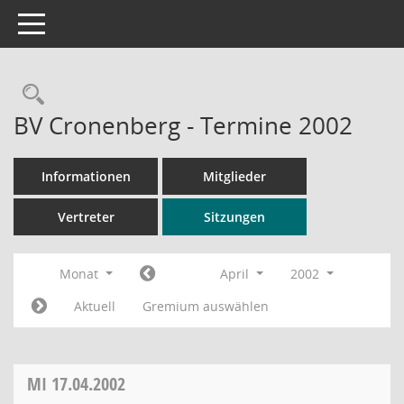
Toggle navigation
Rechercheauswahl
BV Cronenberg - Termine 2002
Informationen
Mitglieder
Vertreter
Sitzungen
Monat
April
2002
Aktuell
Gremium auswählen
MI
17.04.2002