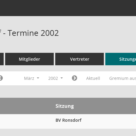
 - Termine 2002
Mitglieder
Vertreter
Sitzung
März
2002
Aktuell
Gremium au
Sitzung
BV Ronsdorf