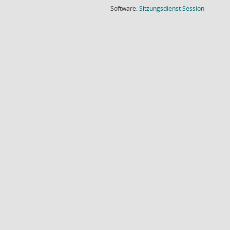
(Wird in
Software:
Sitzungsdienst
Session