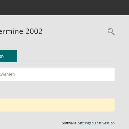
Termine 2002
Rec
en
swählen
(Wird in
Software:
Sitzungsdienst
Session