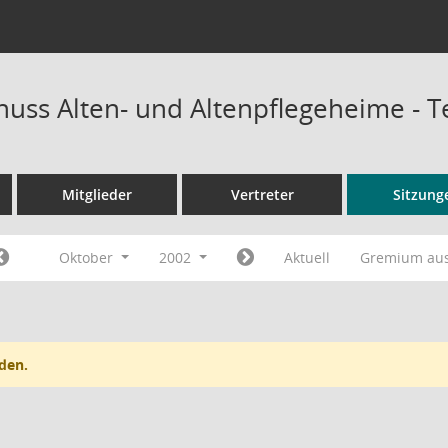
uss Alten- und Altenpflegeheime - 
Mitglieder
Vertreter
Sitzung
Oktober
2002
Aktuell
Gremium au
den.