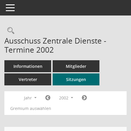
Toggle navigation
Rechercheauswahl
Ausschuss Zentrale Dienste -
Termine 2002
Informationen
Mitglieder
Vertreter
Sitzungen
Jahr
2002
Gremium auswählen