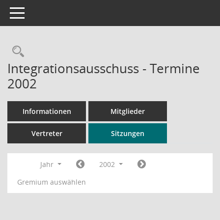
Toggle navigation
Rechercheauswahl
Integrationsausschuss - Termine
2002
Informationen
Mitglieder
Vertreter
Sitzungen
Jahr
2002
Gremium auswählen