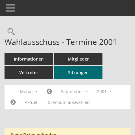
Toggle navigation
Rechercheauswahl
Wahlausschuss - Termine 2001
Informationen
Mitglieder
Vertreter
Sitzungen
Monat
September
2001
Aktuell
Gremium auswählen
Keine Daten gefunden.