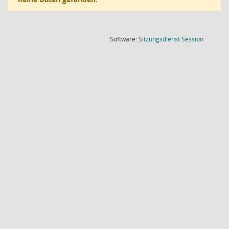
(Wird in
Software:
Sitzungsdienst
Session