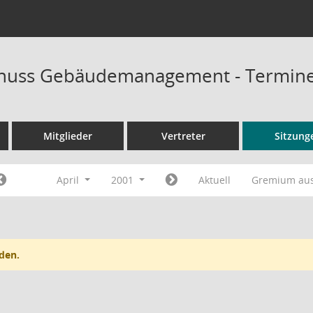
huss Gebäudemanagement - Termin
Mitglieder
Vertreter
Sitzung
April
2001
Aktuell
Gremium au
den.