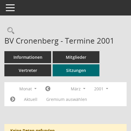
Toggle navigation
Rechercheauswahl
BV Cronenberg - Termine 2001
Informationen
Mitglieder
Vertreter
Sitzungen
Monat
März
2001
Aktuell
Gremium auswählen
Keine Daten gefunden.