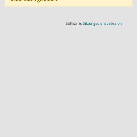
(Wird in
Software:
Sitzungsdienst
Session