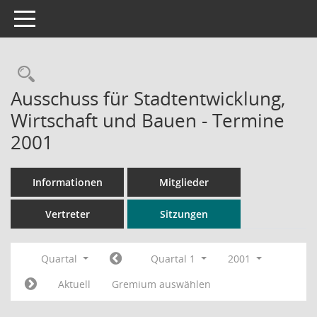
Toggle navigation
Rechercheauswahl
Ausschuss für Stadtentwicklung,
Wirtschaft und Bauen - Termine
2001
Informationen
Mitglieder
Vertreter
Sitzungen
Quartal
Quartal 1
2001
Aktuell
Gremium auswählen