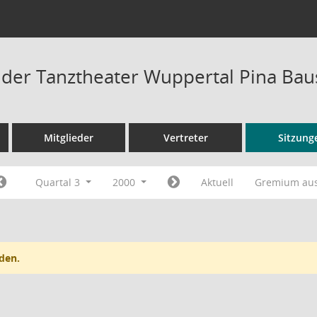
t der Tanztheater Wuppertal Pina B
Mitglieder
Vertreter
Sitzung
Quartal 3
2000
Aktuell
Gremium au
den.