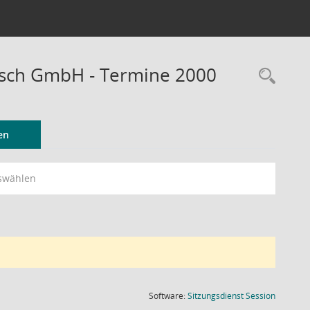
ausch GmbH - Termine 2000
Rec
en
swählen
(Wird in
Software:
Sitzungsdienst
Session