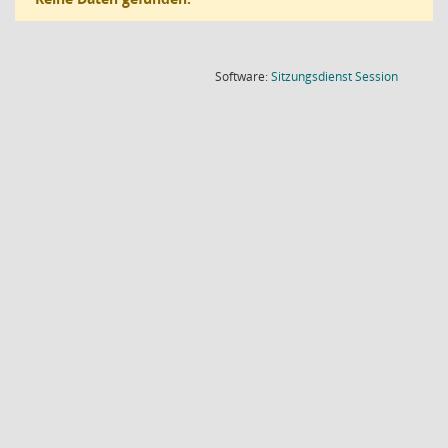
(Wird in
Software:
Sitzungsdienst
Session