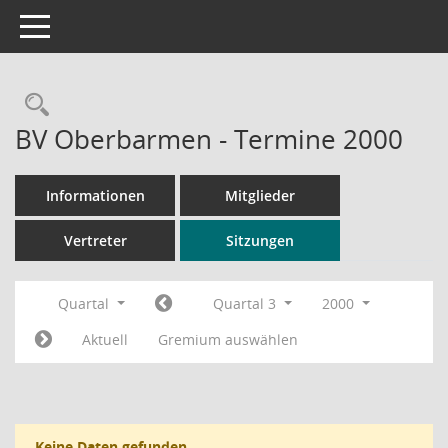
Toggle navigation
Rechercheauswahl
BV Oberbarmen - Termine 2000
Informationen
Mitglieder
Vertreter
Sitzungen
Quartal
Quartal 3
2000
Aktuell
Gremium auswählen
Keine Daten gefunden.