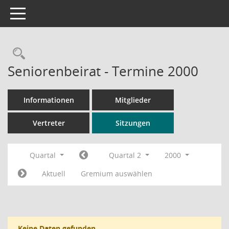
Toggle navigation
Rechercheauswahl
Seniorenbeirat - Termine 2000
Informationen
Mitglieder
Vertreter
Sitzungen
Quartal
Quartal 2
2000
Aktuell
Gremium auswählen
Keine Daten gefunden.