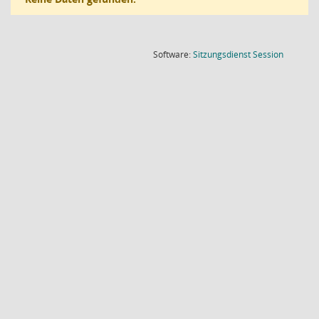
(Wird in
Software:
Sitzungsdienst
Session