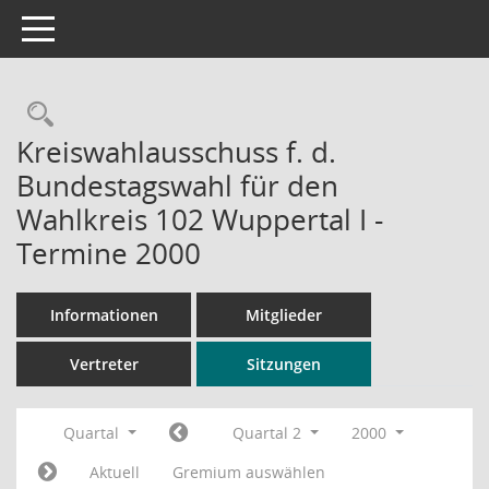
Toggle navigation
Rechercheauswahl
Kreiswahlausschuss f. d.
Bundestagswahl für den
Wahlkreis 102 Wuppertal I -
Termine 2000
Informationen
Mitglieder
Vertreter
Sitzungen
Quartal
Quartal 2
2000
Aktuell
Gremium auswählen