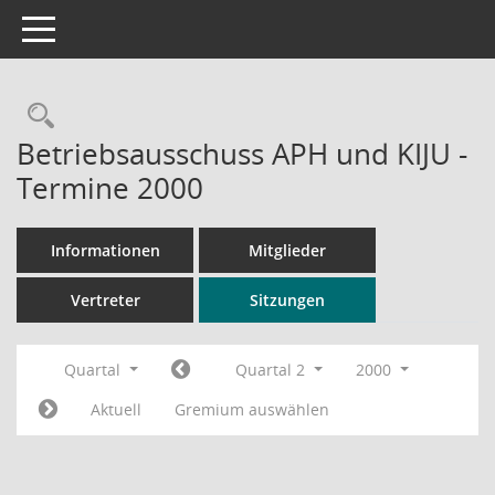
Toggle navigation
Rechercheauswahl
Betriebsausschuss APH und KIJU -
Termine 2000
Informationen
Mitglieder
Vertreter
Sitzungen
Quartal
Quartal 2
2000
Aktuell
Gremium auswählen