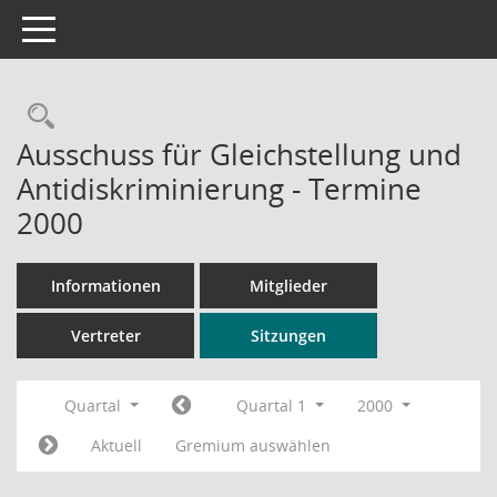
Toggle navigation
Rechercheauswahl
Ausschuss für Gleichstellung und
Antidiskriminierung - Termine
2000
Informationen
Mitglieder
Vertreter
Sitzungen
Quartal
Quartal 1
2000
Aktuell
Gremium auswählen