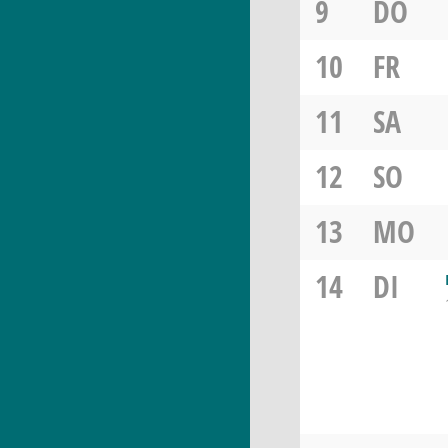
9
DO
10
FR
11
SA
12
SO
13
MO
14
DI