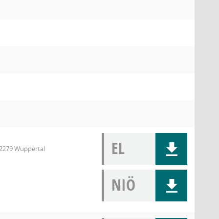
EL
42279 Wuppertal
NIÖ