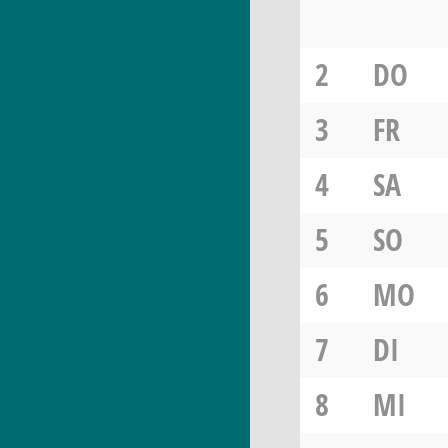
2
DO
3
FR
4
SA
5
SO
6
MO
7
DI
8
MI