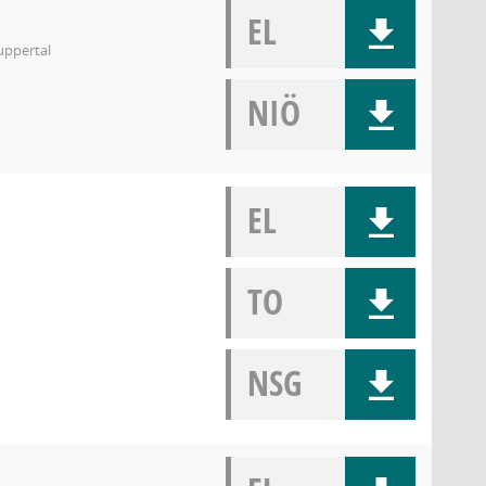
EL
uppertal
NIÖ
EL
TO
NSG