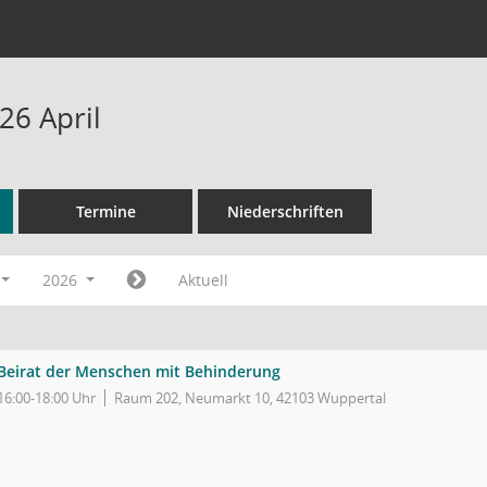
26 April
Termine
Niederschriften
2026
Aktuell
Beirat der Menschen mit Behinderung
16:00-18:00 Uhr
Raum 202, Neumarkt 10, 42103 Wuppertal