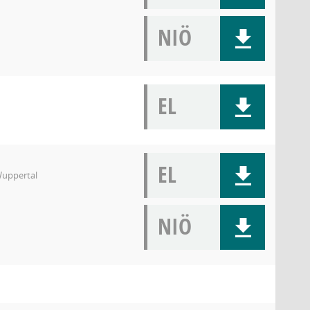
NIÖ
EL
EL
Wuppertal
NIÖ