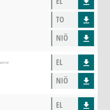
EL
TO
NIÖ
EL
pertal
NIÖ
EL