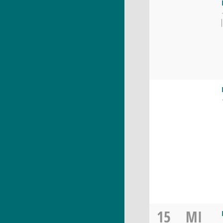
15
MI