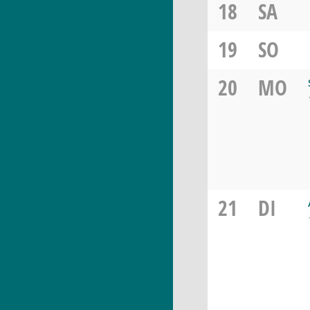
18
SA
19
SO
20
MO
21
DI