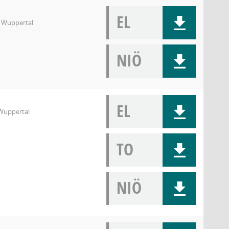
EL
9 Wuppertal
NIÖ
EL
 Wuppertal
TO
NIÖ