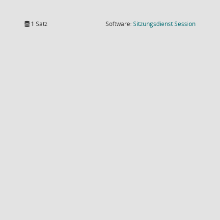
(Wird in
1 Satz
Software:
Sitzungsdienst
Session