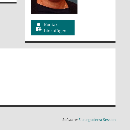
Kontakt
hinzufügen
(Wird in
Software:
Sitzungsdienst
Session