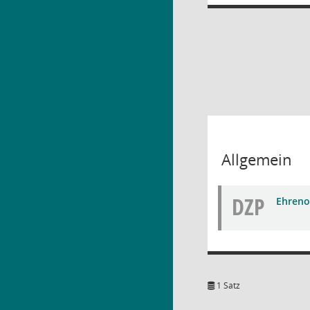
Allgemein
DZP
Ehren
1 Satz