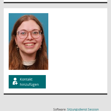
Kontakt
hinzufügen
(Wird in
Software:
Sitzungsdienst
Session