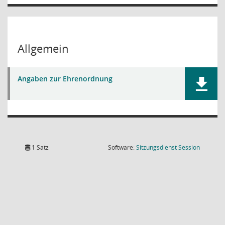
Allgemein
Angaben zur Ehrenordnung
(Wird in
1 Satz
Software:
Sitzungsdienst
Session