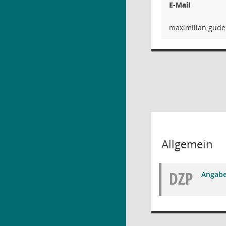
E-Mail
redug.n
Allgemein
DZP
Angabe