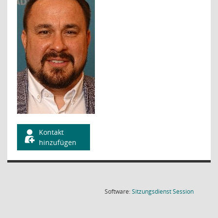
Kontakt
hinzufügen
(Wird in
Software:
Sitzungsdienst
Session