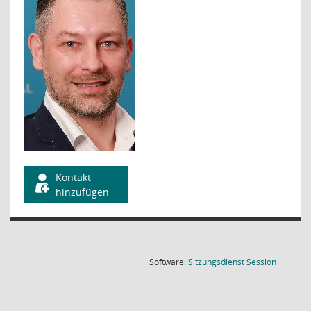
Kontakt
hinzufügen
(Wird in
Software:
Sitzungsdienst
Session