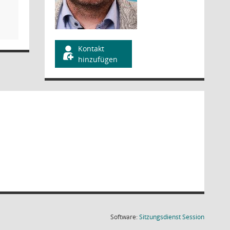
Kontakt
hinzufügen
(Wird in
Software:
Sitzungsdienst
Session