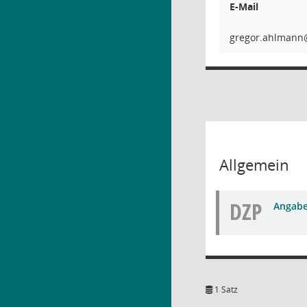
E-Mail
nnamlha
Allgemein
DZP
Angabe
1 Satz