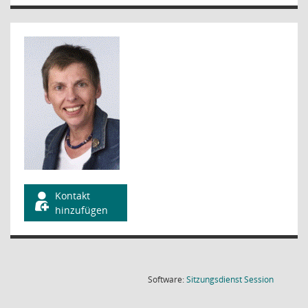
Kontakt
hinzufügen
(Wird in
Software:
Sitzungsdienst
Session