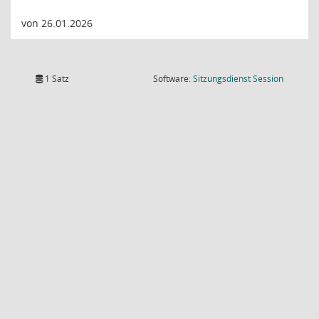
von 26.01.2026
(Wird in
1 Satz
Software:
Sitzungsdienst
Session