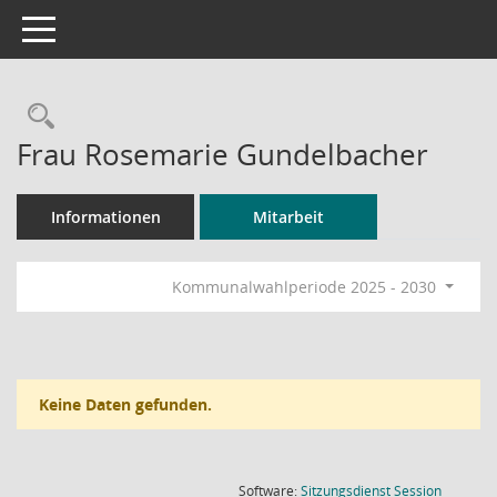
Toggle navigation
Rechercheauswahl
Frau Rosemarie Gundelbacher
Informationen
Mitarbeit
Kommunalwahlperiode 2025 - 2030
Keine Daten gefunden.
(Wird in
Software:
Sitzungsdienst
Session