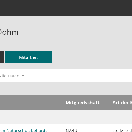
 Dohm
Mitarbeit
Alle Daten
Mitgliedschaft
Art der 
eren Naturschutzbehörde
NABU
stellv. or