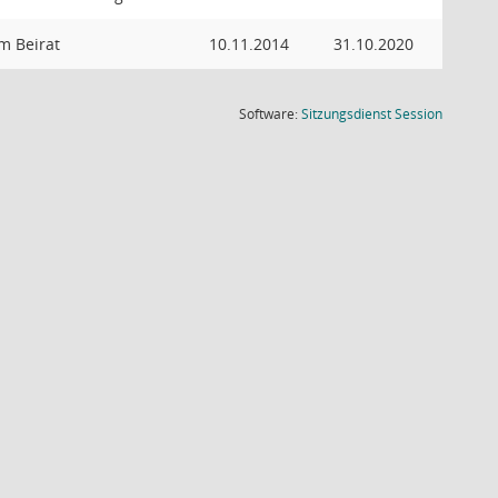
im Beirat
10.11.2014
31.10.2020
(Wird in
Software:
Sitzungsdienst
Session