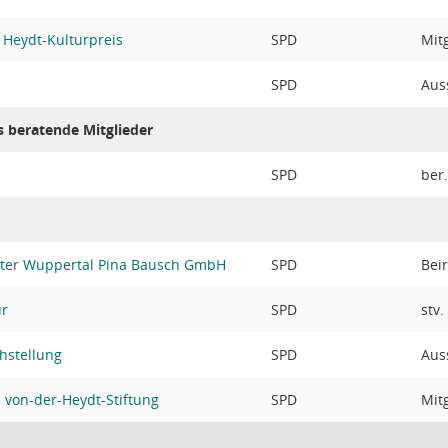
 Heydt-Kulturpreis
SPD
Mit
SPD
Aus
s beratende Mitglieder
SPD
ber
ater Wuppertal Pina Bausch GmbH
SPD
Bei
ur
SPD
stv
hstellung
SPD
Aus
von-der-Heydt-Stiftung
SPD
Mit