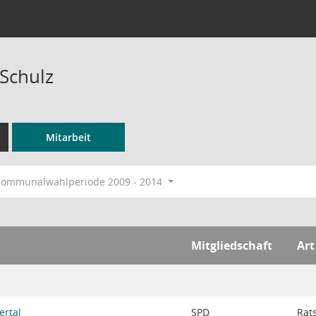
 Schulz
Mitarbeit
ommunalwahlperiode 2009 - 2014
Mitgliedschaft
Art
ertal
SPD
Rat