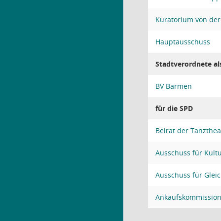
Kuratorium von der
Hauptausschuss
Stadtverordnete al
BV Barmen
für die SPD
Beirat der Tanzthe
Ausschuss für Kult
Ausschuss für Gleic
Ankaufskommission 