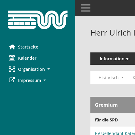
Toggle navigation
Herr Ulrich
Startseite
Kalender
Informationen
Organisation
Historisch
K
Impressum
Gremium
für die SPD
BV Uellendahl-Kate