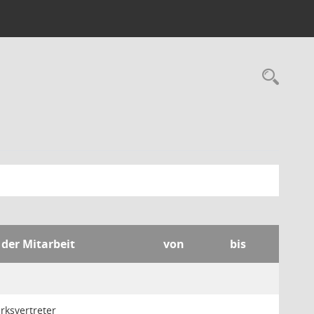
Rec
 der Mitarbeit
von
bis
rksvertreter