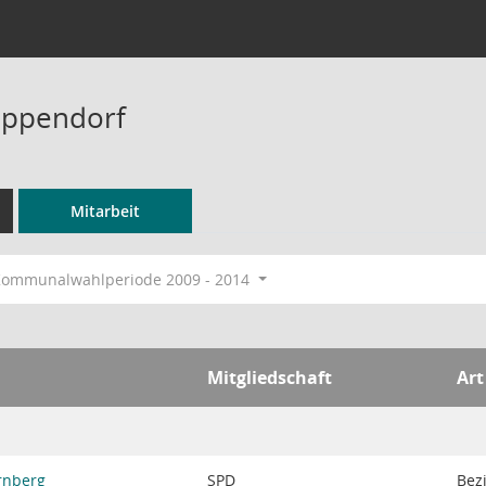
 Ippendorf
Mitarbeit
ommunalwahlperiode 2009 - 2014
Mitgliedschaft
Art
rnberg
SPD
Bezi