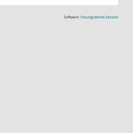
(Wird in
Software:
Sitzungsdienst
Session