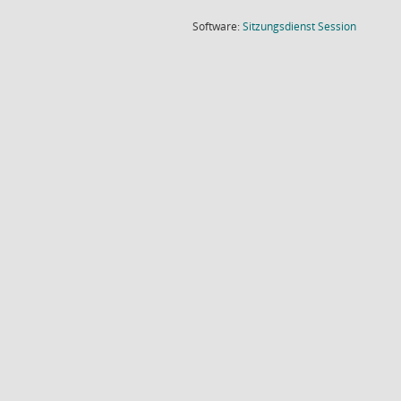
(Wird in
Software:
Sitzungsdienst
Session