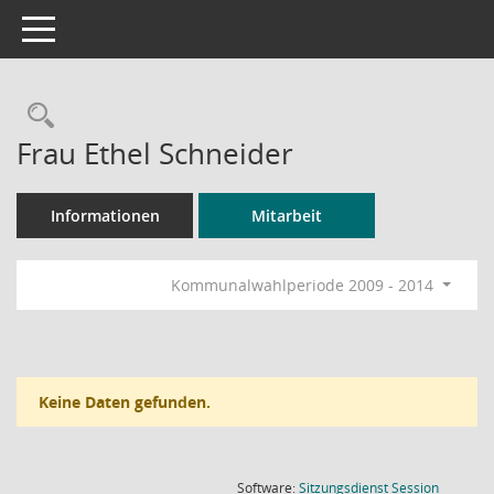
Toggle navigation
Rechercheauswahl
Frau Ethel Schneider
Informationen
Mitarbeit
Kommunalwahlperiode 2009 - 2014
Keine Daten gefunden.
(Wird in
Software:
Sitzungsdienst
Session