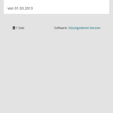
von 01.03.2013
(Wird in
1 Satz
Software:
Sitzungsdienst
Session