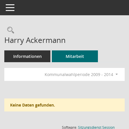
Toggle navigation
Rechercheauswahl
Harry Ackermann
Informationen
Mitarbeit
Kommunalwahlperiode 2009 - 2014
Keine Daten gefunden.
(Wird in
Software:
Sitzungsdienst
Session